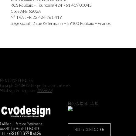
RCS Roubaix – Tourcoing 424 761 419 00045
Code APE 6202A
N° TVA : FR 22 424 761 419
Siège social : 2 rue Kellermann – 59100 Roubaix – France.
MENTIONS LÉGALES
Copyright©2018 CvOdesign, tous droits réservés
Webdesign & Intégration
BOOBEAR
RÉSEAUX SOCIAUX
1 Allée du Parc de Mesemena
44500 La Baule | FRANCE
NOUS CONTACTER
TEL :
+33 ( 0 ) 6 77 11 44 24